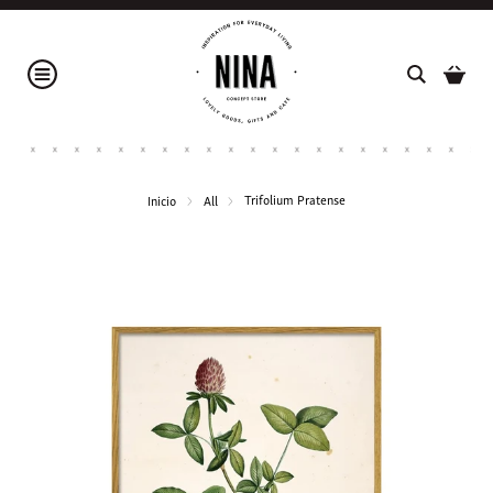
Trifolium Pratense
Inicio
All