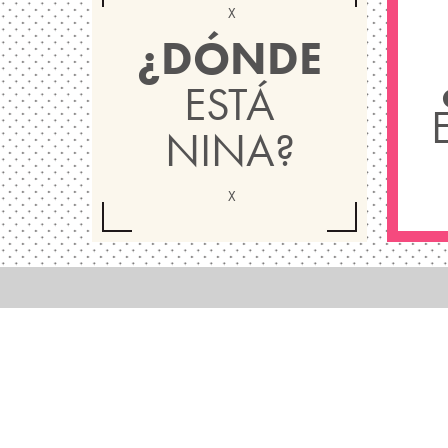
¿DÓNDE
ESTÁ
NINA?
GET IN TOUCH
SITE MAP
399 5965
¿Dónde está Nina?
info@ninaconceptstore.com
¿Quién es Nina?
Nuestas Marcas