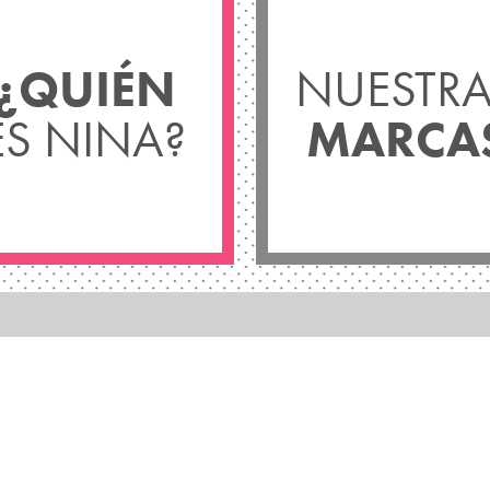
¿QUIÉN
NUESTRA
ES NINA?
MARCA
ST
New 
Cor