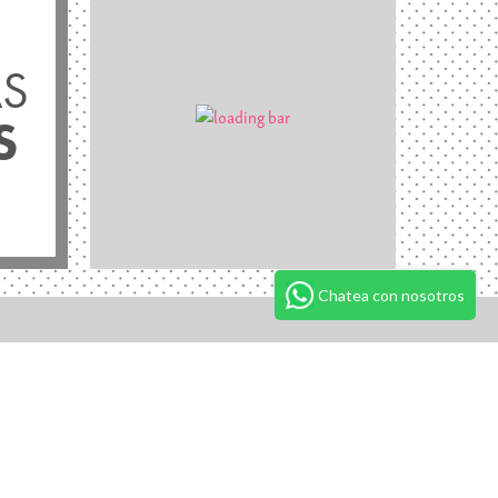
S
S
Chatea con nosotros
AY IN THE LOOP
events, new arrivals and exclusive offers:
reo electrónico
*
SUSCRIBIRSE