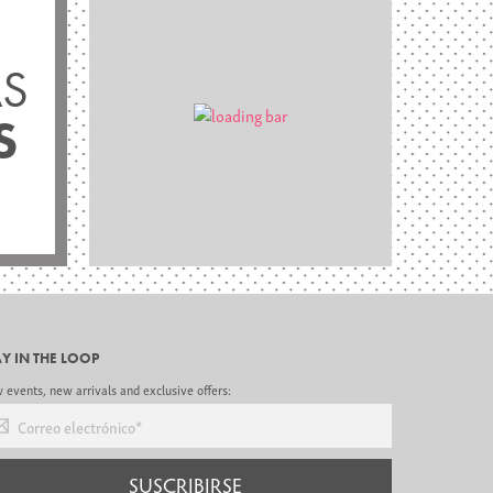
S
S
AY IN THE LOOP
events, new arrivals and exclusive offers:
reo electrónico
*
SUSCRIBIRSE