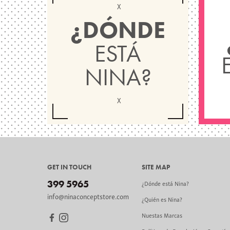
¿DÓNDE
ESTÁ
NINA?
GET IN TOUCH
SITE MAP
399 5965
¿Dónde está Nina?
info@ninaconceptstore.com
¿Quién es Nina?
Nuestas Marcas