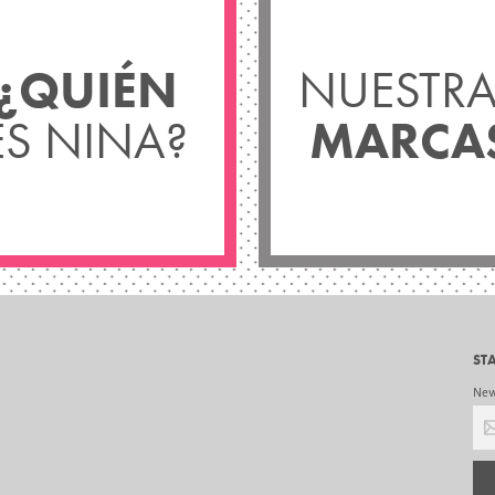
¿QUIÉN
NUESTRA
ES NINA?
MARCA
ST
New 
Cor