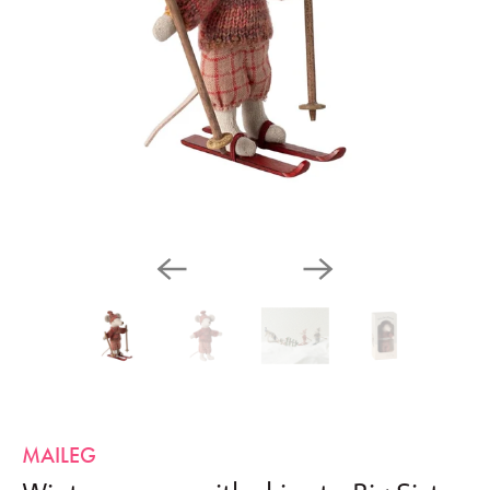
MAILEG
Winter mouse with ski set - Big Sister