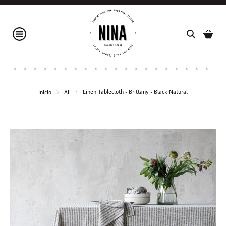
Linen Tablecloth - Brittany - Black Natural
Inicio
All