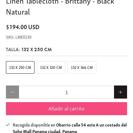
Natural
$194.00 USD
LME0130
TALLA:
132 X 250 CM
132 X 250 CM
132 X 320 CM
132 X 366 CM
Cantidad
Añadir al carrito
Recogida disponible en
Obarrio calle 54 este A un costado del
Soho Mall Panama ciudad, Panama