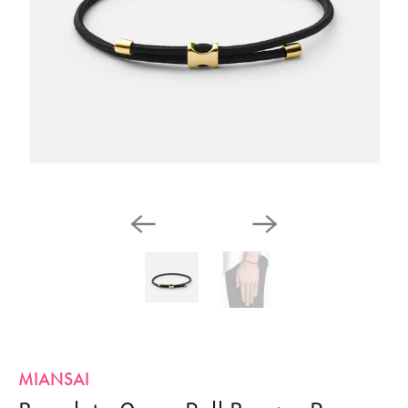
MIANSAI
Bracelet - Orson Pull Bungee Rope -