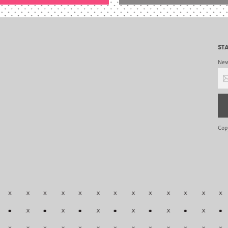
ST
New 
Cor
Cop